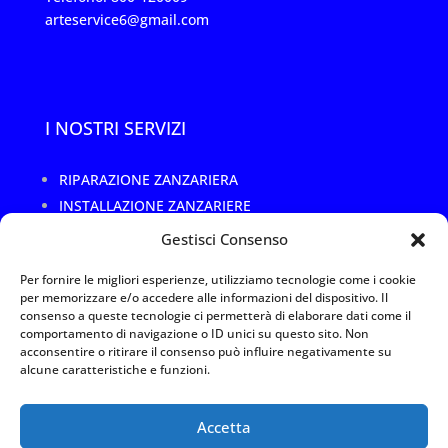
arteservice6@gmail.com
I NOSTRI SERVIZI
RIPARAZIONE ZANZARIERA
INSTALLAZIONE ZANZARIERE
CAMBIO RETE ROTTA O DANNEGGIATA
Gestisci Consenso
SOSTITUZIONE TELO ZANZARIERA
Per fornire le migliori esperienze, utilizziamo tecnologie come i cookie
RIPARAZIONE TELAI ZANZARIERE
per memorizzare e/o accedere alle informazioni del dispositivo. Il
REALIZZAZIONI SU MISURA
consenso a queste tecnologie ci permetterà di elaborare dati come il
comportamento di navigazione o ID unici su questo sito. Non
acconsentire o ritirare il consenso può influire negativamente su
alcune caratteristiche e funzioni.
Privacy Policy
|
Termini e utilizzo
|
Cookies
Arte Service 1 Srl –
Accetta
P.IVA 11088110967