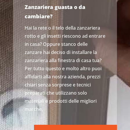
Zanzariera guasta o da
cambiare?
Hai la rete o il telo della zanzariera
rotto e gli insetti riescono ad entrare
in casa? Oppure stanco delle
zanzare hai deciso di installare la
zanzariera alla finestra di casa tua?
Per tutto questo e molto altro puoi
affidarti alla nostra azienda, prezzi
chiari senza sorprese e tecnici
preparati che utilizzano solo
materiali e prodotti delle migliori
marche.