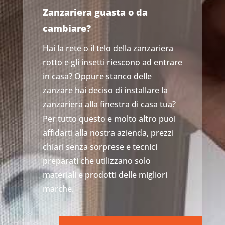
Zanzariera guasta o da
cambiare?
Hai la rete o il telo della zanzariera
rotto e gli insetti riescono ad entrare
in casa? Oppure stanco delle
zanzare hai deciso di installare la
zanzariera alla finestra di casa tua?
Per tutto questo e molto altro puoi
affidarti alla nostra azienda, prezzi
chiari senza sorprese e tecnici
preparati che utilizzano solo
materiali e prodotti delle migliori
marche.