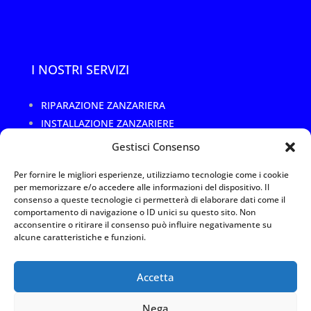
I NOSTRI SERVIZI
RIPARAZIONE ZANZARIERA
INSTALLAZIONE ZANZARIERE
CAMBIO RETE ROTTA O DANNEGGIATA
Gestisci Consenso
SOSTITUZIONE TELO ZANZARIERA
Per fornire le migliori esperienze, utilizziamo tecnologie come i cookie
RIPARAZIONE TELAI ZANZARIERE
per memorizzare e/o accedere alle informazioni del dispositivo. Il
REALIZZAZIONI SU MISURA
consenso a queste tecnologie ci permetterà di elaborare dati come il
comportamento di navigazione o ID unici su questo sito. Non
acconsentire o ritirare il consenso può influire negativamente su
alcune caratteristiche e funzioni.
Privacy Policy
|
Termini e utilizzo
|
Cookies
Arte Service 1 Srl –
Accetta
P.IVA 11088110967
Arte Service 1 Srl – P.IVA 11088110967 è l’unica resposabile per i
servizi offerti, le immagini, i contenuti, il trattamento dei dati e la
Nega