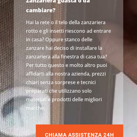
Zanzariera guasta o da
cambiare?
Hai la rete o il telo della zanzariera
rotto e gli insetti riescono ad entrare
in casa? Oppure stanco delle
zanzare hai deciso di installare la
zanzariera alla finestra di casa tua?
Per tutto questo e molto altro puoi
affidarti alla nostra azienda, prezzi
chiari senza sorprese e tecnici
preparati che utilizzano solo
materiali e prodotti delle migliori
marche.
CHIAMA ASSISTENZA 24H