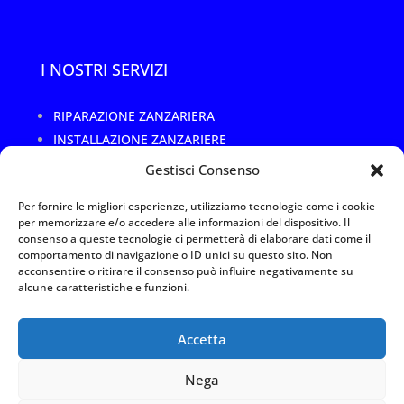
I NOSTRI SERVIZI
RIPARAZIONE ZANZARIERA
INSTALLAZIONE ZANZARIERE
CAMBIO RETE ROTTA O DANNEGGIATA
Gestisci Consenso
SOSTITUZIONE TELO ZANZARIERA
Per fornire le migliori esperienze, utilizziamo tecnologie come i cookie
RIPARAZIONE TELAI ZANZARIERE
per memorizzare e/o accedere alle informazioni del dispositivo. Il
REALIZZAZIONI SU MISURA
consenso a queste tecnologie ci permetterà di elaborare dati come il
comportamento di navigazione o ID unici su questo sito. Non
acconsentire o ritirare il consenso può influire negativamente su
alcune caratteristiche e funzioni.
Privacy Policy
|
Termini e utilizzo
|
Cookies
Arte Service 1 Srl –
Accetta
P.IVA 11088110967
Arte Service 1 Srl – P.IVA 11088110967 è l’unica resposabile per i
servizi offerti, le immagini, i contenuti, il trattamento dei dati e la
Nega
privacy & cookie policy presenti su questo sito web.
© 2024
Studio Foà
– Web Solutions All rights reserved.