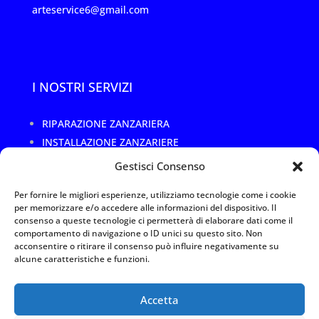
arteservice6@gmail.com
I NOSTRI SERVIZI
RIPARAZIONE ZANZARIERA
INSTALLAZIONE ZANZARIERE
CAMBIO RETE ROTTA O DANNEGGIATA
Gestisci Consenso
SOSTITUZIONE TELO ZANZARIERA
Per fornire le migliori esperienze, utilizziamo tecnologie come i cookie
RIPARAZIONE TELAI ZANZARIERE
per memorizzare e/o accedere alle informazioni del dispositivo. Il
REALIZZAZIONI SU MISURA
consenso a queste tecnologie ci permetterà di elaborare dati come il
comportamento di navigazione o ID unici su questo sito. Non
acconsentire o ritirare il consenso può influire negativamente su
alcune caratteristiche e funzioni.
Privacy Policy
|
Termini e utilizzo
|
Cookies
Arte Service 1 Srl –
Accetta
P.IVA 11088110967