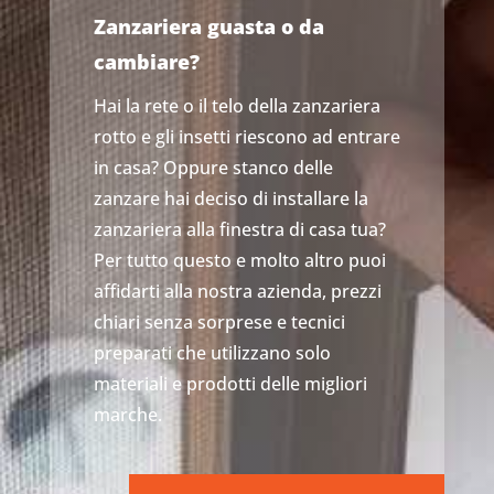
Zanzariera guasta o da
cambiare?
Hai la rete o il telo della zanzariera
rotto e gli insetti riescono ad entrare
in casa? Oppure stanco delle
zanzare hai deciso di installare la
zanzariera alla finestra di casa tua?
Per tutto questo e molto altro puoi
affidarti alla nostra azienda, prezzi
chiari senza sorprese e tecnici
preparati che utilizzano solo
materiali e prodotti delle migliori
marche.