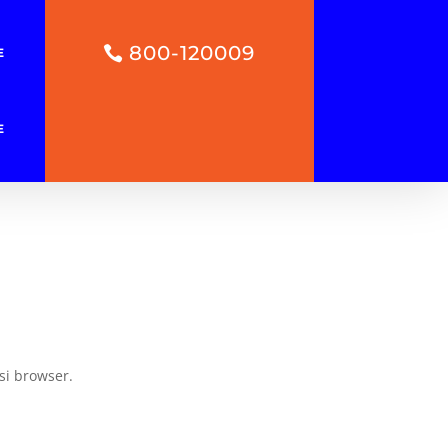
800-120009
E
E
si browser.