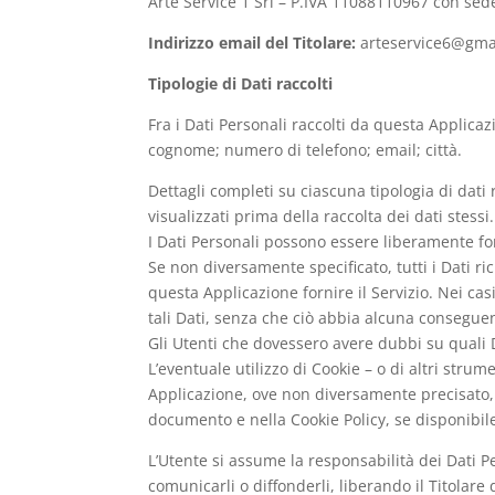
Arte Service 1 Srl – P.IVA 11088110967 con sede
Indirizzo email del Titolare:
arteservice6@gma
Tipologie di Dati raccolti
Fra i Dati Personali raccolti da questa Applica
cognome; numero di telefono; email; città.
Dettagli completi su ciascuna tipologia di dati 
visualizzati prima della raccolta dei dati stessi.
I Dati Personali possono essere liberamente for
Se non diversamente specificato, tutti i Dati r
questa Applicazione fornire il Servizio. Nei cas
tali Dati, senza che ciò abbia alcuna conseguenz
Gli Utenti che dovessero avere dubbi su quali Da
L’eventuale utilizzo di Cookie – o di altri strum
Applicazione, ove non diversamente precisato, ha 
documento e nella Cookie Policy, se disponibil
L’Utente si assume la responsabilità dei Dati Pe
comunicarli o diffonderli, liberando il Titolare 