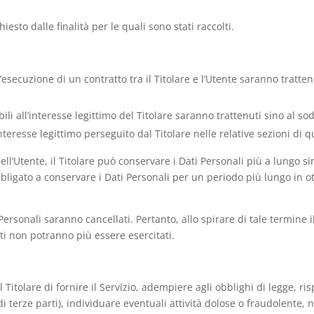
hiesto dalle finalità per le quali sono stati raccolti.
all’esecuzione di un contratto tra il Titolare e l’Utente saranno trat
ibili all’interesse legittimo del Titolare saranno trattenuti sino al 
interesse legittimo perseguito dal Titolare nelle relative sezioni di
ll’Utente, il Titolare può conservare i Dati Personali più a lungo
obbligato a conservare i Dati Personali per un periodo più lungo in
ersonali saranno cancellati. Pertanto, allo spirare di tale termine il
Dati non potranno più essere esercitati.
l Titolare di fornire il Servizio, adempiere agli obblighi di legge, r
 o di terze parti), individuare eventuali attività dolose o fraudolente,