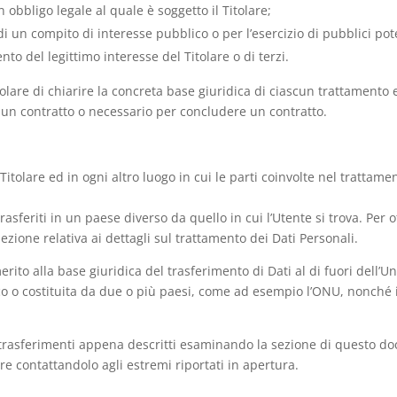
obbligo legale al quale è soggetto il Titolare;
 un compito di interesse pubblico o per l’esercizio di pubblici poteri
to del legittimo interesse del Titolare o di terzi.
are di chiarire la concreta base giuridica di ciascun trattamento ed
a un contratto o necessario per concludere un contratto.
 Titolare ed in ogni altro luogo in cui le parti coinvolte nel trattame
rasferiti in un paese diverso da quello in cui l’Utente si trova. Per 
ezione relativa ai dettagli sul trattamento dei Dati Personali.
merito alla base giuridica del trasferimento di Dati al di fuori dell
ico o costituita da due o più paesi, come ad esempio l’ONU, nonché 
 trasferimenti appena descritti esaminando la sezione di questo doc
re contattandolo agli estremi riportati in apertura.