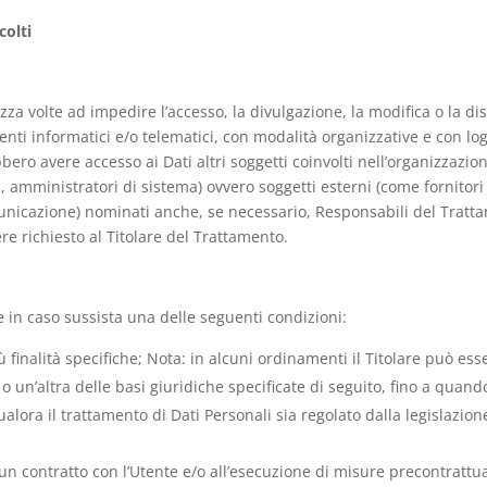
colti
zza volte ad impedire l’accesso, la divulgazione, la modifica o la di
nti informatici e/o telematici, con modalità organizzative e con logi
rebbero avere accesso ai Dati altri soggetti coinvolti nell’organizzaz
amministratori di sistema) ovvero soggetti esterni (come fornitori di 
unicazione) nominati anche, se necessario, Responsabili del Trattam
e richiesto al Titolare del Trattamento.
nte in caso sussista una delle seguenti condizioni:
 finalità specifiche; Nota: in alcuni ordinamenti il Titolare può ess
 un’altra delle basi giuridiche specificate di seguito, fino a quando
ualora il trattamento di Dati Personali sia regolato dalla legislazio
 un contratto con l’Utente e/o all’esecuzione di misure precontrattua