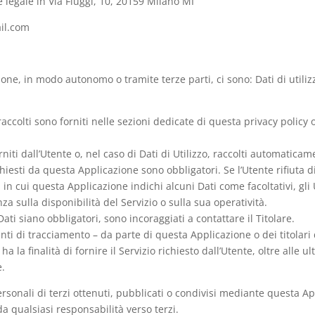
 legale in
Via Fiuggi, 10, 20159 Milano MI
il.com
zione, in modo autonomo o tramite terze parti, ci sono: Dati di uti
raccolti sono forniti nelle sezioni dedicate di questa privacy policy 
niti dall’Utente o, nel caso di Dati di Utilizzo, raccolti automatica
ichiesti da questa Applicazione sono obbligatori. Se l’Utente rifiuta
i in cui questa Applicazione indichi alcuni Dati come facoltativi, gl
a sulla disponibilità del Servizio o sulla sua operatività.
ti siano obbligatori, sono incoraggiati a contattare il Titolare.
enti di tracciamento – da parte di questa Applicazione o dei titolari d
la finalità di fornire il Servizio richiesto dall’Utente, oltre alle ult
e.
rsonali di terzi ottenuti, pubblicati o condivisi mediante questa App
da qualsiasi responsabilità verso terzi.