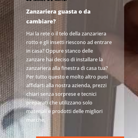
Zanzariera guasta o da
cambiare?
Hai la rete o il telo della zanzariera
rotto e gli insetti riescono ad entrare
in casa? Oppure stanco delle
zanzare hai deciso di installare la
zanzariera alla finestra di casa tua?
Per tutto questo e molto altro puoi
affidarti alla nostra azienda, prezzi
chiari senza sorprese e tecnici
preparati che utilizzano solo
materiali e prodotti delle migliori
marche.