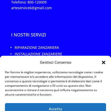
Telefono: 800-120009
arteservice6@gmail.com
I NOSTRI SERVIZI
RIPARAZIONE ZANZARIERA
INSTALLAZIONE ZANZARIERE
CAMBIO RETE ROTTA O DANNEGGIATA
Gestisci Consenso
SOSTITUZIONE TELO ZANZARIERA
Per fornire le migliori esperienze, utilizziamo tecnologie come i cookie
RIPARAZIONE TELAI ZANZARIERE
per memorizzare e/o accedere alle informazioni del dispositivo. Il
REALIZZAZIONI SU MISURA
consenso a queste tecnologie ci permetterà di elaborare dati come il
comportamento di navigazione o ID unici su questo sito. Non
acconsentire o ritirare il consenso può influire negativamente su
alcune caratteristiche e funzioni.
Privacy Policy
|
Termini e utilizzo
|
Cookies
Arte Service 1 Srl –
Accetta
P.IVA 11088110967